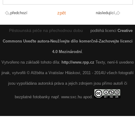
zpět
předchozí
následující
Pěstounská péče na přechodnou dobu
podléhá licenci
Creative
Commons Uveďte autora-Neužívejte dílo komerčně-Zachovejte licenci
4.0 Mezinárodní
.
Vytvořeno na základě tohoto díla:
http://www.rpp.cz
Texty, není-li uvedeno
jinak, vytvořili © Alžběta a Vratislav Hláskovi, 2011 - 2014U všech fotografií
jsou vypořádána autorská práva a jejich zdrojem jsou přímo autoři či
bezplatné fotobanky např. www.sxc.hu apod.