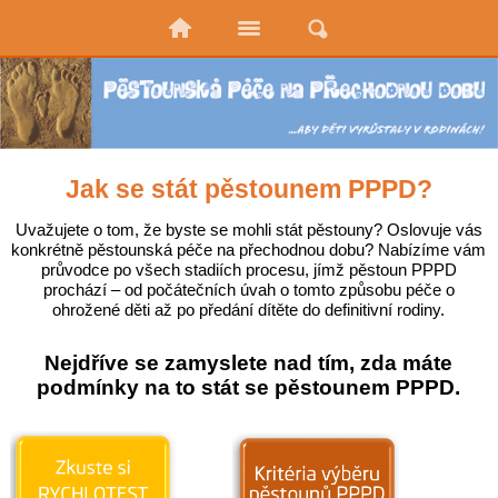
Jak se stát pěstounem PPPD?
Uvažujete o tom, že byste se mohli stát pěstouny? Oslovuje vás
konkrétně pěstounská péče na přechodnou dobu? Nabízíme vám
průvodce po všech stadiích procesu, jímž pěstoun PPPD
prochází – od počátečních úvah o tomto způsobu péče o
ohrožené děti až po předání dítěte do definitivní rodiny.
Nejdříve se zamyslete nad tím, zda máte
podmínky na to stát se pěstounem PPPD.