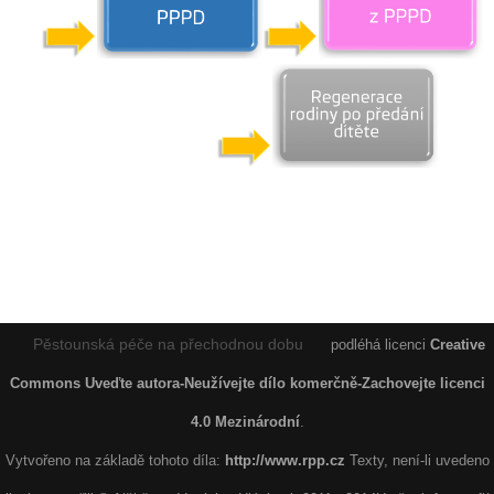
Pěstounská péče na přechodnou dobu
podléhá licenci
Creative
Commons Uveďte autora-Neužívejte dílo komerčně-Zachovejte licenci
4.0 Mezinárodní
.
Vytvořeno na základě tohoto díla:
http://www.rpp.cz
Texty, není-li uvedeno