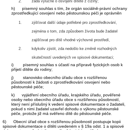
žádá výlučně o osvojení dítěte z ciziny;
h) písemný souhlas s tím, že orgán sociálně-právní ochrany
zprostředkující osvojení nebo pěstounskou péči je oprávněn
zjišťovat další údaje potřebné pro zprostředkování,
zejména o tom, zda způsobem života bude žadatel
zajišťovat pro dítě vhodné výchovné prostředí,
kdykoliv zjistit, zda nedošlo ke změně rozhodných
skutečností uvedených ve spisové dokumentaci;
i) písemný souhlas s účastí na přípravě fyzických osob k
přijetí dítěte do rodiny;
j) stanovisko obecního úřadu obce s rozšířenou
působností k žádosti o zprostředkování osvojení nebo
pěstounské péče;
k) vyjádření obecního úřadu, krajského úřadu, pověřené
osoby nebo obecního úřadu obce s rozšířenou působností,
který není příslušný k vedení spisové dokumentace o žadateli,
pokud s nimi žadatel uzavřel dohodu o výkonu pěstounské
péče, protože již má svěřeno dítě do pěstounské péče.
6) Obecní úřad obce s rozšířenou působností postupuje kopii
spisové dokumentace o dítěti uvedeném v § 19a odst. 1 a spisové