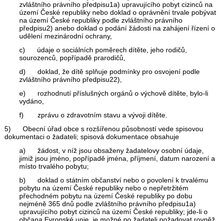
zvláštního právního předpisu1a) upravujícího pobyt cizinců na
území České republiky nebo doklad o oprávnění trvale pobývat
na území České republiky podle zvláštního právního
předpisu2) anebo doklad o podání žádosti na zahájení řízení o
udělení mezinárodní ochrany,
c) údaje o sociálních poměrech dítěte, jeho rodičů,
sourozenců, popřípadě prarodičů,
d) doklad, že dítě splňuje podmínky pro osvojení podle
zvláštního právního předpisu22),
e) rozhodnutí příslušných orgánů o výchově dítěte, bylo-li
vydáno,
f) zprávu o zdravotním stavu a vývoji dítěte.
5) Obecní úřad obce s rozšířenou působností vede spisovou
dokumentaci o žadateli; spisová dokumentace obsahuje
a) žádost, v níž jsou obsaženy žadatelovy osobní údaje,
jimiž jsou jméno, popřípadě jména, příjmení, datum narození a
místo trvalého pobytu;
b) doklad o státním občanství nebo o povolení k trvalému
pobytu na území České republiky nebo o nepřetržitém
přechodném pobytu na území České republiky po dobu
nejméně 365 dnů podle zvláštního právního předpisu1a)
upravujícího pobyt cizinců na území České republiky; jde-li o
občana Evropské unie, je možné po žadateli požadovat rovněž