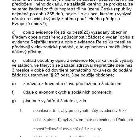
předložení jiného dokladu, na základě kterého lze prokázat, že
se tento žadatel zdržuje nepřetržitě na území České republiky
nejméně po dobu 365 dnů, nejde-li o cizince, kterému vyplývá
nárok na sociální výhody z přímo použitelného předpisu
Evropské unie57);
c) opis z evidence Rejstříku trestů23) vyžádaný obecním
úřadem obce s rozšířenou působností; žádost o vydání opisu z
evidence Rejstříku trestů a opis z evidence Rejstříku trestů se
předávají v elektronické podobě, a to způsobem umožňujícím
dálkový přístup;
d) doklad obdobný opisu z evidence Rejstříku trestů vydaný
ve státech, ve kterých se žadatel zdržoval nepřetržitě déle než
3 měsíce v době od dovršení patnáctého roku věku do podání
žádosti; ustanovení § 27 odst. 3 se použije obdobně;
e) zprávu o zdravotním stavu předloženou žadatelem;
f) údaje o ekonomických a sociálních poměrech;
g) písemné vyjádření žadatele, zda
souhlasí s tím, aby po uplynutí lhůty uvedené v § 22
odst. 8 písm. b) byl zařazen také do evidence Úřadu pro
zprostředkování osvojení dětí z ciziny,