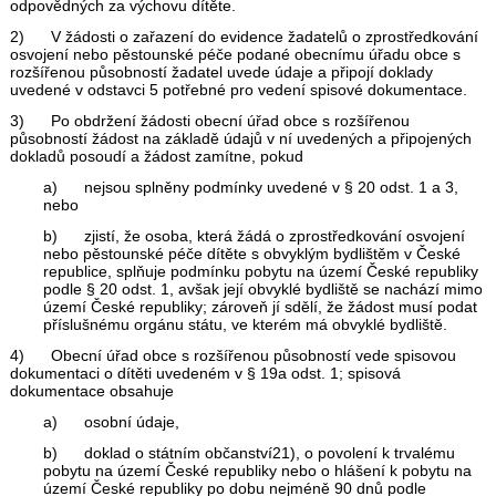
odpovědných za výchovu dítěte.
2) V žádosti o zařazení do evidence žadatelů o zprostředkování
osvojení nebo pěstounské péče podané obecnímu úřadu obce s
rozšířenou působností žadatel uvede údaje a připojí doklady
uvedené v odstavci 5 potřebné pro vedení spisové dokumentace.
3) Po obdržení žádosti obecní úřad obce s rozšířenou
působností žádost na základě údajů v ní uvedených a připojených
dokladů posoudí a žádost zamítne, pokud
a) nejsou splněny podmínky uvedené v § 20 odst. 1 a 3,
nebo
b) zjistí, že osoba, která žádá o zprostředkování osvojení
nebo pěstounské péče dítěte s obvyklým bydlištěm v České
republice, splňuje podmínku pobytu na území České republiky
podle § 20 odst. 1, avšak její obvyklé bydliště se nachází mimo
území České republiky; zároveň jí sdělí, že žádost musí podat
příslušnému orgánu státu, ve kterém má obvyklé bydliště.
4) Obecní úřad obce s rozšířenou působností vede spisovou
dokumentaci o dítěti uvedeném v § 19a odst. 1; spisová
dokumentace obsahuje
a) osobní údaje,
b) doklad o státním občanství21), o povolení k trvalému
pobytu na území České republiky nebo o hlášení k pobytu na
území České republiky po dobu nejméně 90 dnů podle