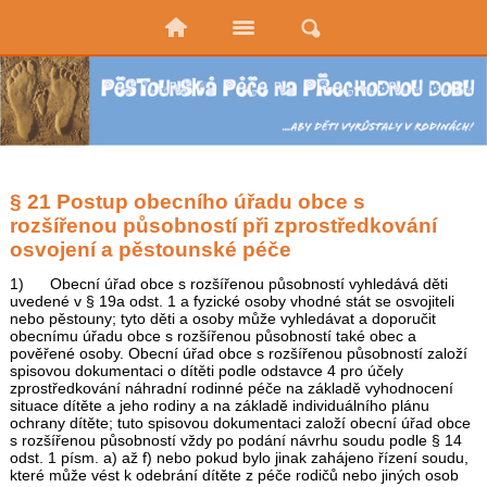
§ 21 Postup obecního úřadu obce s
rozšířenou působností při zprostředkování
osvojení a pěstounské péče
1) Obecní úřad obce s rozšířenou působností vyhledává děti
uvedené v § 19a odst. 1 a fyzické osoby vhodné stát se osvojiteli
nebo pěstouny; tyto děti a osoby může vyhledávat a doporučit
obecnímu úřadu obce s rozšířenou působností také obec a
pověřené osoby. Obecní úřad obce s rozšířenou působností založí
spisovou dokumentaci o dítěti podle odstavce 4 pro účely
zprostředkování náhradní rodinné péče na základě vyhodnocení
situace dítěte a jeho rodiny a na základě individuálního plánu
ochrany dítěte; tuto spisovou dokumentaci založí obecní úřad obce
s rozšířenou působností vždy po podání návrhu soudu podle § 14
odst. 1 písm. a) až f) nebo pokud bylo jinak zahájeno řízení soudu,
které může vést k odebrání dítěte z péče rodičů nebo jiných osob