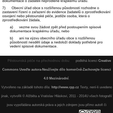
dokumentace o žadateli neprodleně krajskému úřadu.
7) Obecní úřad obce s rozšířenou působností rozhodne o
zastavení řízení o zařazení do evidence žadatelů o zprostředkování
osvojení nebo pěstounské péče, jestliže osoba, která o
zprostředkování žádala,
a) vezme svou žádost zpět před postoupením spisové
dokumentace krajskému úřadu, nebo
b) ani na výzvu obecního úřadu obce s rozšířenou
působností nesdělí údaje a nedoloží doklady potřebné pro
vedení spisové dokumentace.
Pěstounská péče na přechodnou dobu
podléhá licenci
Creative
Commons Uveďte autora-Neužívejte dílo komerčně-Zachovejte licenci
4.0 Mezinárodní
.
Vytvořeno na základě tohoto díla:
http://www.rpp.cz
Texty, není-li uvedeno
jinak, vytvořili © Alžběta a Vratislav Hláskovi, 2011 - 2014U všech fotografií
jsou vypořádána autorská práva a jejich zdrojem jsou přímo autoři či