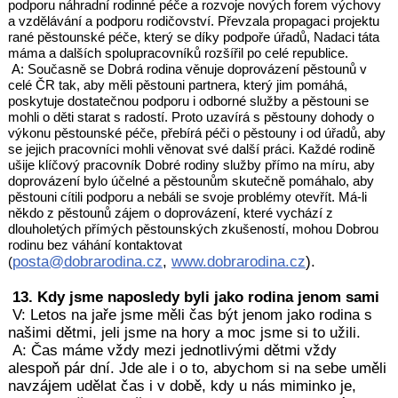
podporu náhradní rodinné péče a rozvoje nových forem výchovy
a vzdělávání a podporu rodičovství. Převzala propagaci projektu
rané pěstounské péče, který se díky podpoře úřadů, Nadaci táta
máma a dalších spolupracovníků rozšířil po celé republice.
A: Současně se Dobrá rodina věnuje doprovázení pěstounů v
celé ČR tak, aby měli pěstouni partnera, který jim pomáhá,
poskytuje dostatečnou podporu i odborné služby a pěstouni se
mohli o děti starat s radostí. Proto uzavírá s pěstouny dohody o
výkonu pěstounské péče, přebírá péči o pěstouny i od úřadů, aby
se jejich pracovníci mohli věnovat své další práci. Každé rodině
ušije klíčový pracovník Dobré rodiny služby přímo na míru, aby
doprovázení bylo účelné a pěstounům skutečně pomáhalo, aby
pěstouni cítili podporu a nebáli se svoje problémy otevřít. Má-li
někdo z pěstounů zájem o doprovázení, které vychází z
dlouholetých přímých pěstounských zkušeností, mohou Dobrou
rodinu bez váhání kontaktovat
posta@dobrarodina.cz
,
www.dobrarodina.cz
).
(
13. Kdy jsme naposledy byli jako rodina jenom sami
V: Letos na jaře jsme měli čas být jenom jako rodina s
našimi dětmi, jeli jsme na hory a moc jsme si to užili.
A: Čas máme vždy mezi jednotlivými dětmi vždy
alespoň pár dní. Jde ale i o to, abychom si na sebe uměli
navzájem udělat čas i v době, kdy u nás miminko je,