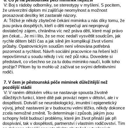
V: Boj s rádoby odborníky, se stereotypy v myšlení. S pocitem,
že univerzitní diplom mi zajišťuje neomylnost a možnost
prosazovat desítky let zastaralé názory.
A: Těžké je někdy zbytečné čekání miminka u nás díky tomu, že
jsou práva dospělých, kteří o děti nepečují ani neprojevují
dostatečný zájem, chráněna víc než práva dětí, které mají právo
jen čekat... Je mi i líto, že se moc nedaří vysvětlit soudcům, jak
rychle dětem běží čas a jak silně jim komplikují život všemi
průtahy. Opatrovnickým soudům není věnována potřebná
pozornost a rychlost. Návrh sociální pracovnice na řešení leží
nepovšimnut u soudu někdy i víc než půl roku. Dovedete si
představit, co všechno se za tu dobu miminko naučí, kolik toho
prožije? Přitom by to mohlo už zažívat se svými definitivními
rodiči.
7. V čem je pěstounská péče miminek důležitější než
pozdější stádii
V: V raném dětském věku se nastavuje spousta životně
důležitých funkcí, které dítě pak provází nejen v dětství, ale i v
dospělosti. Dotváří se neurobiologický, imunitní i epigenetický
vývoj, jehož nastavení je v budoucnu velmi těžko, někdy dokonce
zcela nemožné změnit. To determinuje i způsob, jakým jsou
schopny řešit budoucí problémy, které jim život přináší jak při
dospívání, tak v dospělosti, partnerství i vlastním rodičovství. Tím