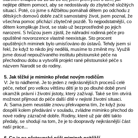
nejlépe dětem pomoct, aby se nedostávaly do zbytečně složitých
situací. Poté, co jsme s Alžbětou pomáhali dětem po odchodu z
dětských domovů dobře začít samostatný život, jsem poznal, že
všechna pomoc přichází zbytečně pozdě. To nejpodstatnější, co
dětem komplikuje život, se stalo už bezprostředně po jejich
narození. S hrůzou jsem zjistil, že náhradní rodinná péče pro
opuštěné novorozence vlastně neexistuje. Sto procent
opuštěných miminek bylo umisťováno do ústavů. Tehdy jsem si
řekl, že když to nikdo jiný nedělá, musíme to změnit my. Využili
jsme dosud nepoužívaného institutu pěstounské péče na
přechodnou dobu a vytvořili projekt rané pěstounské péče s
názvem Narodit se do rodiny.
5. Jak těžké je miminko předat novým rodičům
V: Je to nádherné. Je to jeden z nejkrásnějších procesů celé
péče, neboť pro velkou většinu dětí je to po dlouhé době první
okamžik právní i životní jistoty, který zažívají. Také se tím otvírá
možnost přijmout do péče další dítě v nejisté životní situaci.
A: Sama jsem neustále znovu překvapena tím, že když jsou
dospělí kolem předávání v souladu, zvládne miminko přechod do
nové rodiny zázračně dobře. Rodiny, které už pár dětí takto
předaly, se shodují na tom, že je to doopravdy nejkrásnější část
naší práce...
6. Co je na pěstounské péči miminek nejtěžší