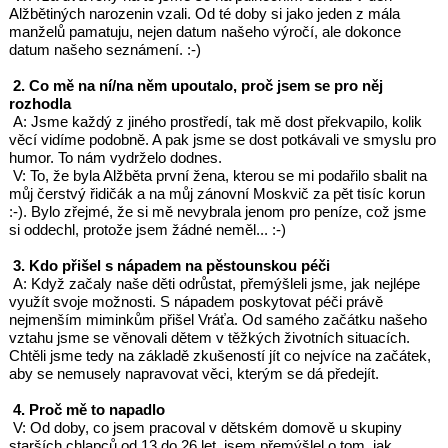
Alžbětiných narozenin vzali. Od té doby si jako jeden z mála
manželů pamatuju, nejen datum našeho výročí, ale dokonce
datum našeho seznámení. :-)
2. Co mě na ní/na něm upoutalo, proč jsem se pro něj
rozhodla
A: Jsme každý z jiného prostředí, tak mě dost překvapilo, kolik
věcí vidíme podobně. A pak jsme se dost potkávali ve smyslu pro
humor. To nám vydrželo dodnes.
V: To, že byla Alžběta první žena, kterou se mi podařilo sbalit na
můj čerstvý řidičák a na můj zánovní Moskvič za pět tisíc korun
:-). Bylo zřejmé, že si mě nevybrala jenom pro peníze, což jsme
si oddechl, protože jsem žádné neměl... :-)
3. Kdo přišel s nápadem na pěstounskou péči
A: Když začaly naše děti odrůstat, přemýšleli jsme, jak nejlépe
využít svoje možnosti. S nápadem poskytovat péči právě
nejmenším miminkům přišel Vráťa. Od samého začátku našeho
vztahu jsme se věnovali dětem v těžkých životních situacích.
Chtěli jsme tedy na základě zkušeností jít co nejvíce na začátek,
aby se nemusely napravovat věci, kterým se dá předejít.
4. Proč mě to napadlo
V: Od doby, co jsem pracoval v dětském domově u skupiny
starších chlapců od 13 do 26 let, jsem přemýšlel o tom, jak