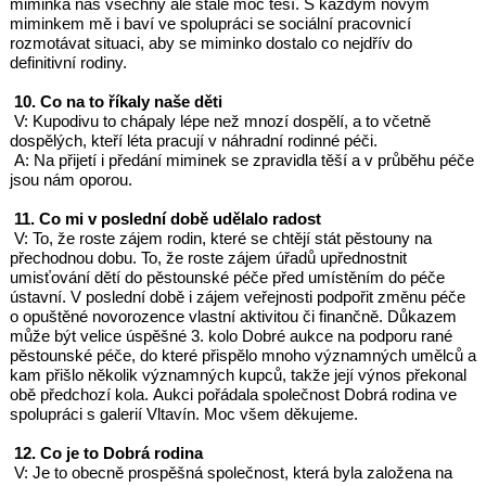
miminka nás všechny ale stále moc těší. S každým novým
miminkem mě i baví ve spolupráci se sociální pracovnicí
rozmotávat situaci, aby se miminko dostalo co nejdřív do
definitivní rodiny.
10. Co na to říkaly naše děti
V: Kupodivu to chápaly lépe než mnozí dospělí, a to včetně
dospělých, kteří léta pracují v náhradní rodinné péči.
A: Na přijetí i předání miminek se zpravidla těší a v průběhu péče
jsou nám oporou.
11. Co mi v poslední době udělalo radost
V: To, že roste zájem rodin, které se chtějí stát pěstouny na
přechodnou dobu. To, že roste zájem úřadů upřednostnit
umisťování dětí do pěstounské péče před umístěním do péče
ústavní. V poslední době i zájem veřejnosti podpořit změnu péče
o opuštěné novorozence vlastní aktivitou či finančně. Důkazem
může být velice úspěšné 3. kolo Dobré aukce na podporu rané
pěstounské péče, do které přispělo mnoho významných umělců a
kam přišlo několik významných kupců, takže její výnos překonal
obě předchozí kola. Aukci pořádala společnost Dobrá rodina ve
spolupráci s galerií Vltavín. Moc všem děkujeme.
12. Co je to Dobrá rodina
V: Je to obecně prospěšná společnost, která byla založena na