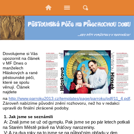
Dovolujeme si Vás
upozornit na článek
v MF Dnes o
manželech
Hláskových a rané
pěstounské péči,
které se spolu
věnují. Článek
najdete
na
http://www.parroku2013.cz/templates/page/parroku/pdf/11_4.pdf
.
Zároveň nabízíme původní znění rozhovoru, než ho v redakci
upravili do finální zkrácené podoby.
1. Jak jsme se seznámili
A: Znali jsme se už od gymplu. Pak jsme se po pár letech potkali
na Starém Městě právě na Vráťovy narozeniny.
V: A za dva roky na to jsme se na půlnočním obřadu v den