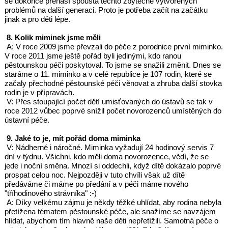
se dokonce přenáší spousta těchto zbytečně vytvořených
problémů na další generaci. Proto je potřeba začít na začátku
jinak a pro děti lépe.
8. Kolik miminek jsme měli
A: V roce 2009 jsme převzali do péče z porodnice první miminko.
V roce 2011 jsme ještě pořád byli jedinými, kdo ranou
pěstounskou péči poskytoval. To jsme se snažili změnit. Dnes se
staráme o 11. miminko a v celé republice je 107 rodin, které se
začaly přechodné pěstounské péči věnovat a zhruba další stovka
rodin je v přípravách.
V: Přes stoupající počet dětí umisťovaných do ústavů se tak v
roce 2012 vůbec poprvé snížil počet novorozenců umístěných do
ústavní péče.
9. Jaké to je, mít pořád doma miminka
V: Nádherné i náročné. Miminka vyžadují 24 hodinový servis 7
dní v týdnu. Všichni, kdo měli doma novorozence, vědí, že se
jede i noční směna. Mnozí si oddechli, když dítě dokázalo poprvé
prospat celou noc. Nejpozději v tuto chvíli však už dítě
předáváme či máme po předání a v péči máme nového
"tříhodinového strávníka" :-)
A: Díky velkému zájmu je někdy těžké uhlídat, aby rodina nebyla
přetížena tématem pěstounské péče, ale snažíme se navzájem
hlídat, abychom tím hlavně naše děti nepřetížili. Samotná péče o