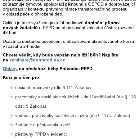
zdůrazňuje týmovou spolupráci pěstounů s OSPOD a doprovázející
organizací v kontextu právního rámce transformačního procesu
v oblasti péče o ohrožené děti.
Cyklus je také využíván jako 24 hodinové
doplnění příprav
nových žadatelů
o PPPD po absolvování základní části v rozsahu
48 hod.
Účastníci dostanou osvědčení o absolvování akreditovaného kurzu
v rozsahu 24 hodin.
Chcete vědět, kdy bude vypsán nejbližší běh? Napište
na
seminare@dobrarodina.cz
Ohlasy
na předchozí běhy Průvodce PPPD.
Kurz je určen pro
sociální pracovníky (dle § 111 Zákona)
pracovníky v sociálních službách - další vzdělávání (dle § 116
odst. 9 Zákona)
vedoucí pracovníky sociálních služeb (dle § 117 a Zákona)
žadatele o pěstounskou péči
pěstouny PPPD v evidenci