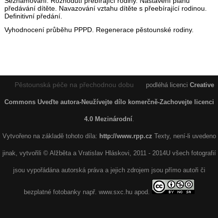
Seznamování. Rozhodutí přebírající rodiny. Nastavení plánu
předávání dítěte. Navazování vztahu dítěte s přeebírající rodinou.
Definitivní předání.
Vyhodnocení průběhu PPPD. Regenerace pěstounské rodiny.
Pěstounská péče na přechodnou dobu
podléhá licenci
Creative
Commons Uveďte autora-Neužívejte dílo komerčně-Zachovejte licenci
4.0 Mezinárodní
.
Vytvořeno na základě tohoto díla:
http://www.rpp.cz
Texty, není-li uvedeno
jinak, vytvořili © Alžběta a Vratislav Hláskovi, 2011 - 2014U všech fotografií
jsou vypořádána autorská práva a jejich zdrojem jsou přímo autoři či
bezplatné fotobanky např. www.sxc.hu apod.