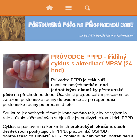
PRŮVODCE PPPD - třídílný
cyklus s akreditací MPSV (24
hod)
Průvodce PPPD je cyklus tří
osmihodinových
setkání nad
jednotlivými okamžiky pěstounské
péče
na přechodnou dobu. Účastníci projdou celým procesem od
zařazení pěstounské rodiny do evidence až po regeneraci
pěstounské rodiny po předání dítěte.
Struktura jednotlivých témat je koncipována tak, aby se vyjasnila
role a úkoly zúčastněných subjektů v jednotlivých okamžicích PPPD.
Cyklus je postaven na konkrétních
praktických zkušenostech
desítek rodin poskytujících PPPD, pracovníků OSPOD i
doprovázejících subjektů v ČR, zohledňuje naplňování potřeb dětí a