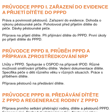
PRŮVODCE PPPD I. ZAŘAZENÍ DO EVIDENCE
A PŘIJETÍ DÍTĚTE DO PPPD
Práva a povinnosti pěstounů. Zařazení do evidence. Dohoda o
výkonu pěstounské péče. Pohotovost před přijetím dítěte do
péče. Dávky pěstounské péče.
Příprava na přijetí dítěte. Při přijímání dítěte do PPPD. První úkoly
po přijetí dítěte do PPPD.
PRŮVODCE PPPD II. PRŮBĚH PPPD A
PŘÍPRAVA ZPROSTŘEDKOVÁNÍ NRP
Lhůty v PPPD. Spolupráe s OSPOD na přípravě IPOD. Různé
možnosti směřování příběhu dítěte. Vedení dokumentace dítěte.
Specifika péče o děti různého věku v různých situacích. Práce s
příběhem dítěte.
Příprava pěstounů na předávání dítěte.
PRŮVODCE PPPD III. PŘEDÁVÁNÍ DÍTĚTE
Z PPPD A REGENERACE RODINY Z PPPD
Příprava prvního setkání přebírající rodiny, dítěte a pěstounů PPPD.