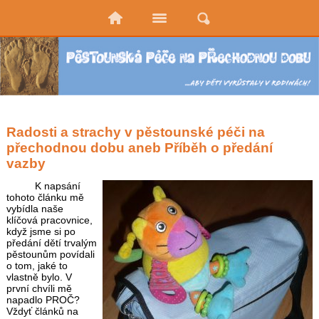
Radosti a strachy v pěstounské péči na
přechodnou dobu aneb Příběh o předání
vazby
K napsání
tohoto článku mě
vybídla naše
klíčová pracovnice,
když jsme si po
předání dětí trvalým
pěstounům povídali
o tom, jaké to
vlastně bylo. V
první chvíli mě
napadlo PROČ?
Vždyť článků na