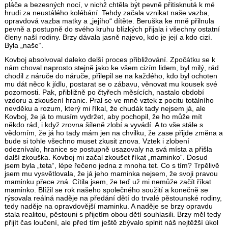
pláče a bezesných nocí, v nichž chtěla být pevně přitisknutá k mé
hrudi za neustálého kolébání. Tehdy začala vznikat naše vazba,
opravdová vazba matky a „jejího“ dítěte. Beruška ke mně přilnula
pevně a postupně do svého kruhu blízkých přijala i všechny ostatní
členy naší rodiny. Brzy dávala jasně najevo, kdo je její a kdo cizí.
Byla „naše“.
Kovboj absolvoval daleko delší proces přibližování. Zpočátku se k
nám choval naprosto stejně jako ke všem cizím lidem, byl milý, rád
chodil z náruče do náruče, přilepil se na každého, kdo byl ochoten
mu dát něco k jídlu, postarat se o zábavu, věnovat mu kousek své
pozornosti. Pak, přibližně po čtyřech měsících, nastalo období
vzdoru a zkoušení hranic. Pral se ve mně vztek z pocitu totálního
nevděku a rozum, který mi říkal, že chudák tady nejsem já, ale
Kovboj, že já to musím vydržet, aby pochopil, že ho může mít
někdo rád, i když zrovna šíleně zlobí a vyvádí. A to vše stále s
vědomím, že já ho tady mám jen na chvilku, že zase přijde změna a
bude si tohle všechno muset zkusit znova. Vztek i zlobení
odeznívalo, hranice se postupně usazovaly na svá místa a přišla
další zkouška. Kovboj mi začal zkoušet říkat „maminko“. Dosud
jsem byla „teta“, lépe řečeno jedna z mnoha tet. Co s tím? Trpělivě
jsem mu vysvětlovala, že já jeho maminka nejsem, že svoji pravou
maminku přece zná. Cítila jsem, že teď už mi nemůže začít říkat
maminko. Blížil se rok našeho společného soužití a konečně se
rýsovala reálná naděje na předání dětí do trvalé pěstounské rodiny,
tedy naděje na opravdovější maminku. A naděje se brzy opravdu
stala realitou, pěstouni s přijetím obou dětí souhlasili. Brzy měl tedy
přijít čas loučení, ale před tím ještě zbývalo splnit náš nejtěžší úkol