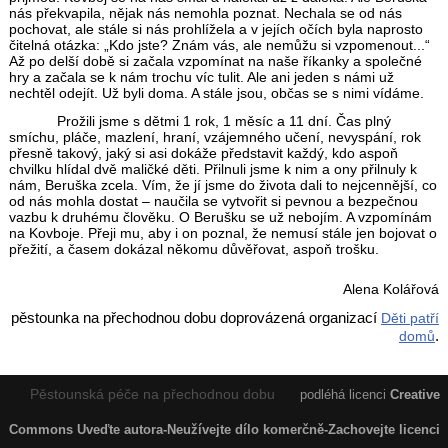
nás překvapila, nějak nás nemohla poznat. Nechala se od nás
pochovat, ale stále si nás prohlížela a v jejích očích byla naprosto
čitelná otázka: „Kdo jste? Znám vás, ale nemůžu si vzpomenout...“
Až po delší době si začala vzpomínat na naše říkanky a společné
hry a začala se k nám trochu víc tulit. Ale ani jeden s námi už
nechtěl odejít. Už byli doma. A stále jsou, občas se s nimi vídáme.
Prožili jsme s dětmi 1 rok, 1 měsíc a 11 dní. Čas plný
smíchu, pláče, mazlení, hraní, vzájemného učení, nevyspání, rok
přesně takový, jaký si asi dokáže představit každý, kdo aspoň
chvilku hlídal dvě maličké děti. Přilnuli jsme k nim a ony přilnuly k
nám, Beruška zcela. Vím, že jí jsme do života dali to nejcennější, co
od nás mohla dostat – naučila se vytvořit si pevnou a bezpečnou
vazbu k druhému člověku. O Berušku se už nebojím. A vzpomínám
na Kovboje. Přeji mu, aby i on poznal, že nemusí stále jen bojovat o
přežití, a časem dokázal někomu důvěřovat, aspoň trošku.
Alena Kolářová
pěstounka na přechodnou dobu doprovázená organizací
Děti patří
.
domů
Pěstounská péče na přechodnou dobu
podléhá licenci
Creative
Commons Uveďte autora-Neužívejte dílo komerčně-Zachovejte licenci