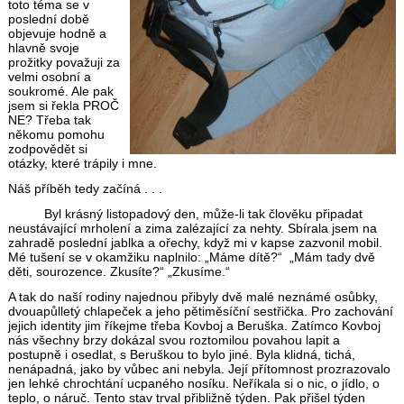
toto téma se v
poslední době
objevuje hodně a
hlavně svoje
prožitky považuji za
velmi osobní a
soukromé. Ale pak
jsem si řekla PROČ
NE? Třeba tak
někomu pomohu
zodpovědět si
otázky, které trápily i mne.
Náš příběh tedy začíná . . .
Byl krásný listopadový den, může-li tak člověku připadat
neustávající mrholení a zima zalézající za nehty. Sbírala jsem na
zahradě poslední jablka a ořechy, když mi v kapse zazvonil mobil.
Mé tušení se v okamžiku naplnilo: „Máme dítě?“ „Mám tady dvě
děti, sourozence. Zkusíte?“ „Zkusíme.“
A tak do naší rodiny najednou přibyly dvě malé neznámé osůbky,
dvouapůlletý chlapeček a jeho pětiměsíční sestřička. Pro zachování
jejich identity jim říkejme třeba Kovboj a Beruška. Zatímco Kovboj
nás všechny brzy dokázal svou roztomilou povahou lapit a
postupně i osedlat, s Beruškou to bylo jiné. Byla klidná, tichá,
nenápadná, jako by vůbec ani nebyla. Její přítomnost prozrazovalo
jen lehké chrochtání ucpaného nosíku. Neříkala si o nic, o jídlo, o
teplo, o náruč. Tento stav trval přibližně týden. Pak přišel týden