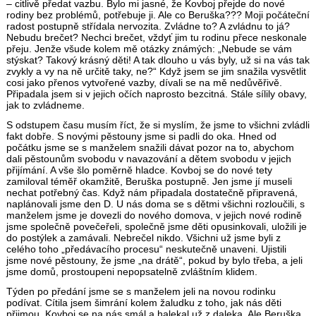
– citlivě předat vazbu. Bylo mi jasné, že Kovboj přejde do nové
rodiny bez problémů, potřebuje ji. Ale co Beruška??? Moji počáteční
radost postupně střídala nervozita. Zvládne to? A zvládnu to já?
Nebudu brečet? Nechci brečet, vždyť jim tu rodinu přece neskonale
přeju. Jenže všude kolem mě otázky známých: „Nebude se vám
stýskat? Takový krásný děti! A tak dlouho u vás byly, už si na vás tak
zvykly a vy na ně určitě taky, ne?“ Když jsem se jim snažila vysvětlit
cosi jako přenos vytvořené vazby, dívali se na mě nedůvěřivě.
Připadala jsem si v jejich očích naprosto bezcitná. Stále sílily obavy,
jak to zvládneme.
S odstupem času musím říct, že si myslím, že jsme to všichni zvládli
fakt dobře. S novými pěstouny jsme si padli do oka. Hned od
počátku jsme se s manželem snažili dávat pozor na to, abychom
dali pěstounům svobodu v navazování a dětem svobodu v jejich
přijímání. A vše šlo poměrně hladce. Kovboj se do nové tety
zamiloval téměř okamžitě, Beruška postupně. Jen jsme jí museli
nechat potřebný čas. Když nám připadala dostatečně připravená,
naplánovali jsme den D. U nás doma se s dětmi všichni rozloučili, s
manželem jsme je dovezli do nového domova, v jejich nové rodině
jsme společně povečeřeli, společně jsme děti opusinkovali, uložili je
do postýlek a zamávali. Nebrečel nikdo. Všichni už jsme byli z
celého toho „předávacího procesu“ neskutečně unaveni. Ujistili
jsme nové pěstouny, že jsme „na drátě“, pokud by bylo třeba, a jeli
jsme domů, prostoupeni nepopsatelně zvláštním klidem.
Týden po předání jsme se s manželem jeli na novou rodinku
podívat. Cítila jsem šimrání kolem žaludku z toho, jak nás děti
přijmou. Kovboj se na nás smál a halekal už z daleka. Ale Beruška