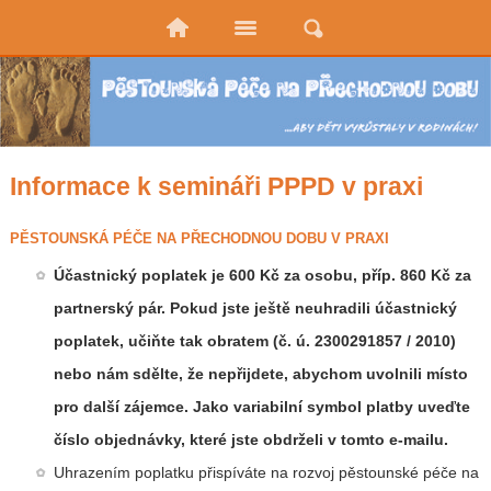
Informace k semináři PPPD v praxi
PĚSTOUNSKÁ PÉČE NA PŘECHODNOU DOBU V PRAXI
Účastnický poplatek je 600 Kč za osobu, příp. 860 Kč za
partnerský pár. Pokud jste ještě neuhradili účastnický
poplatek, učiňte tak obratem (č. ú. 2300291857 / 2010)
nebo nám sdělte, že nepřijdete, abychom uvolnili místo
pro další zájemce. Jako variabilní symbol platby uveďte
číslo objednávky, které jste obdrželi v tomto e-mailu.
Uhrazením poplatku přispíváte na rozvoj pěstounské péče na