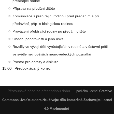
přebírající rodině
Příprava na předání dítěte
Komunikace s přebírající rodinou před předáním a při
předávání, příp. s biologickou rodinou
Provázení přebírající rodiny po předání dítěte
Období pohotovosti a jeho úskalí
Rozdíly ve vývoji dětí vyrůstajících v rodině a v ústavní péči
ve světle nejnovějších neurovědeckých poznatků
Prostor pro dotazy a diskuze
15,00 Předpokládaný konec
Pěstounská péče na přechodnou dobu
podléhá licenci
Creative
Commons Uveďte autora-Neužívejte dílo komerčně-Zachovejte licenci
4.0 Mezinárodní
.