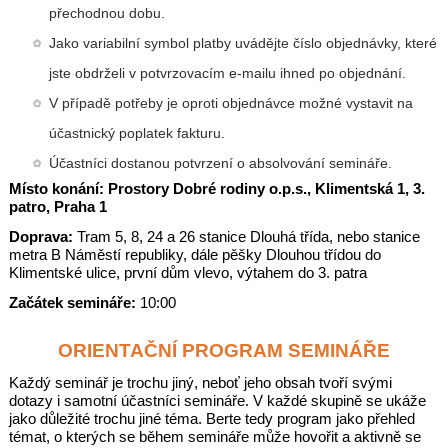
přechodnou dobu.
Jako variabilní symbol platby uvádějte číslo objednávky, které
jste obdrželi v potvrzovacím e-mailu ihned po objednání.
V případě potřeby je oproti objednávce možné vystavit na
účastnický poplatek fakturu.
Účastníci dostanou potvrzení o absolvování semináře.
Místo konání: Prostory Dobré rodiny o.p.s., Klimentská 1, 3.
patro, Praha 1
Doprava:
Tram 5, 8, 24 a 26 stanice Dlouhá třída, nebo stanice
metra B Náměstí republiky, dále pěšky Dlouhou třídou do
Klimentské ulice, první dům vlevo, výtahem do 3. patra
Začátek semináře:
10:00
ORIENTAČNÍ PROGRAM SEMINÁŘE
Každý seminář je trochu jiný, neboť jeho obsah tvoří svými
dotazy i samotní účastníci semináře. V každé skupině se ukáže
jako důležité trochu jiné téma. Berte tedy program jako přehled
témat, o kterých se během semináře může hovořit a aktivně se