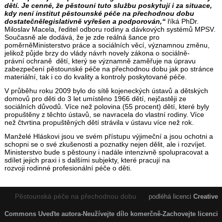
dětí. Je cenné, že pěstouni tuto službu poskytují i za situace,
kdy není institut pěstounské péče na přechodnou dobu
dostatečnělegislativně vyřešen a podporován,“
říká PhDr.
Miloslav Macela, ředitel odboru rodiny a dávkových systémů MPSV.
Současně ale dodává, že je zde reálná šance pro
poměrněMinisterstvo práce a sociálních věcí, významnou změnu,
jelikož půjde brzy do vlády návrh novely zákona o sociálně-
právní ochraně dětí, který se významně zaměřuje na úpravu
zabezpečení pěstounské péče na přechodnou dobu jak po stránce
materiální, tak i co do kvality a kontroly poskytované péče.
V průběhu roku 2009 bylo do sítě kojeneckých ústavů a dětských
domovů pro děti do 3 let umístěno 1966 dětí, nejčastěji ze
sociálních důvodů. Více než polovina (55 procent) dětí, které byly
propuštěny z těchto ústavů, se navracela do vlastní rodiny. Více
než čtvrtina propuštěných dětí strávila v ústavu více než rok.
Manželé Hláskovi jsou ve svém přístupu výjimeční a jsou ochotni a
schopni se o své zkušenosti a poznatky nejen dělit, ale i rozvíjet.
Ministerstvo bude s pěstouny i nadále intenzivně spolupracovat a
sdílet jejich praxi i s dalšími subjekty, které pracují na
rozvoji rodinné profesionální péče o děti.
Pěstounská péče na přechodnou dobu
podléhá licenci
Creative
Commons Uveďte autora-Neužívejte dílo komerčně-Zachovejte licenci