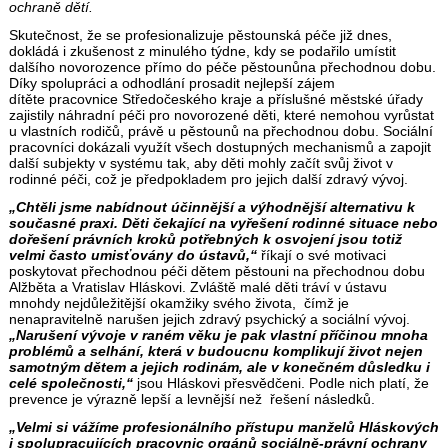
ochraně dětí.
Skutečnost, že se profesionalizuje pěstounská péče již dnes,
dokládá i zkušenost z minulého týdne, kdy se podařilo umístit
dalšího novorozence přímo do péče pěstounůna přechodnou dobu.
Díky spolupráci a odhodlání prosadit nejlepší zájem
dítěte pracovnice Středočeského kraje a příslušné městské úřady
zajistily náhradní péči pro novorozené děti, které nemohou vyrůstat
u vlastních rodičů, právě u pěstounů na přechodnou dobu. Sociální
pracovníci dokázali využít všech dostupných mechanismů a zapojit
další subjekty v systému tak, aby děti mohly začít svůj život v
rodinné péči, což je předpokladem pro jejich další zdravý vývoj.
„Chtěli jsme nabídnout účinnější a výhodnější alternativu k
současné praxi. Děti čekající na vyřešení rodinné situace nebo
dořešení právních kroků potřebných k osvojení jsou totiž
velmi často umisťovány do ústavů,“
říkají o své motivaci
poskytovat přechodnou péči dětem pěstouni na přechodnou dobu
Alžběta a Vratislav Hláskovi. Zvláště malé děti tráví v ústavu
mnohdy nejdůležitější okamžiky svého života, čímž je
nenapravitelně narušen jejich zdravý psychický a sociální vývoj.
„Narušení vývoje v raném věku je pak vlastní příčinou mnoha
problémů a selhání, která v budoucnu komplikují život nejen
samotným dětem a jejich rodinám, ale v konečném důsledku i
celé společnosti,“
jsou Hláskovi přesvědčeni. Podle nich platí, že
prevence je výrazně lepší a levnější než řešení následků.
„Velmi si vážíme profesionálního přístupu manželů Hláskových
i spolupracujících pracovnic orgánů sociálně-právní ochrany