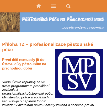
Příloha TZ – profesionalizace pěstounské
péče
První děti nemusely jít do
ústavu díky pěstounům na
přechodnou dobu
Vláda České republiky se ve
svém programovém prohlášení
zavázala k
profesionalizaci pěstounské péče.
Ministerstvo práce a sociálních
věcí usiluje o naplnění tohoto
závazku v aktuálním návrhu novely zákona o sociálně-právní