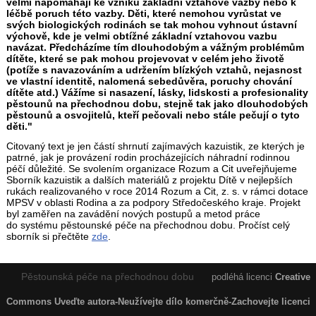
velmi napomáhají ke vzniku základní vztahové vazby nebo k
léčbě poruch této vazby. Děti, které nemohou vyrůstat ve
svých biologických rodinách se tak mohou vyhnout ústavní
výchově, kde je velmi obtížné základní vztahovou vazbu
navázat. Předcházíme tím dlouhodobým a vážným problémům
dítěte, které se pak mohou projevovat v celém jeho životě
(potíže s navazováním a udržením blízkých vztahů, nejasnost
ve vlastní identitě, nalomená sebedůvěra, poruchy chování
dítěte atd.) Vážíme si nasazení, lásky, lidskosti a profesionality
pěstounů na přechodnou dobu, stejně tak jako dlouhodobých
pěstounů a osvojitelů, kteří pečovali nebo stále pečují o tyto
děti."
Citovaný text je jen částí shrnutí zajímavých kazuistik, ze kterých je
patrné, jak je provázení rodin procházejících náhradní rodinnou
péčí důležité. Se svolením organizace Rozum a Cit uveřejňujeme
Sborník kazuistik a dalších materiálů z projektu Dítě v nejlepších
rukách realizovaného v roce 2014 Rozum a Cit, z. s. v rámci dotace
MPSV v oblasti Rodina a za podpory Středočeského kraje. Projekt
byl zaměřen na zavádění nových postupů a metod práce
do systému pěstounské péče na přechodnou dobu. Pročíst celý
sborník si přečtěte
zde
.
Pěstounská péče na přechodnou dobu
podléhá licenci
Creative
Commons Uveďte autora-Neužívejte dílo komerčně-Zachovejte licenci