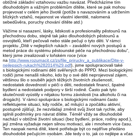
obtížné základní vztahovou vazbu navázat. Předcházíme tím
dlouhodobým a vážným problémům dítěte, které se pak mohou
projevovat v celém jeho životě (potíže s navazováním a udržením
blízkých vztahů, nejasnost ve vlastní identitě, nalomená
sebedůvěra, poruchy chování dítěte atd.)
Vážíme si nasazení, lásky, lidskosti a profesionality pěstounů na
přechodnou dobu, stejně tak jako dlouhodobých pěstounů a
osvojitelů, kteří pečovali nebo stále pečují o tyto děti. V rámci
projektu „Dítě v nejlepších rukách – zavádění nových postupů a
metod práce do systému pěstounské péče na přechodnou dobu“,
který jsme zrealizovali v loňském roce (více
na
http://www.rozumacit.cz/zs/file_prirucky_a_publikace/Dite-v-
nejlepsich-rukach%282014%29.pdf
), jsme spolupracovali také
s biologickými rodinami dětí svěřených do PPPD. Mezi biologickými
rodiči jsme nenašli nikoho, kdo by o své děti neprojevoval zájem,
většinou šlo o souběh jejich těžkých životních zkušeností,
nedostatek dovedností v péči o děti, nedostatek financí, špatné
bydlení a nedostatek podpory v širší rodině. Často pak tyto
skutečnosti vyústily v nějakou formu závislosti (na alkoholu či na
drogách). V rámci spolupráce s biologickými rodinami často
reflektujeme situaci, kdy rodiče, ač milující a zpočátku aktivní,
postupně zjišťují, že nezvládají změnit svůj život tak rychle, aby
splnili podmínky pro návrat dítěte. Téměř vždy se dlouhodobě
nachází v obtížné životní situaci (bez bydlení, práce, rodiny apod.),
její změna vyžaduje nejen silnou motivaci, ale i mnohem více času.
Ten naopak nemá dítě, které potřebuje být co nejdříve předáno
dlouhodobě pečujícím osobám. Jde tedy o to, jak co nejlépe a včas