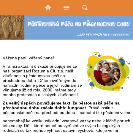
Vážená paní, vážený pane!
V rámci aktuální diskuze připojujeme za
naši organizaci Rozum a Cit, z.s. naši
zkušenost s pěstounskou péči na
přechodnou dobu. Dětem svěřeným do
náhradní rodinné péče a jejich rodinám se
věnujeme již od roku 2000, máme tedy
mnoho profesních a lidských zkušeností.
Za velký úspěch považujeme fakt, že pěstounská péče na
přechodnou dobu začala dobře fungovat.
Právě institut
pěstounské péče na přechodnou dobu – samotní tito pěstouni velmi
napomáhají ke vzniku základní vztahové vazby nebo k léčbě poruch
této vazby. Děti, které nemohou vyrůstat ve svých biologických
rodinách se tak mohou vyhnout ústavní výchově, kde je velmi