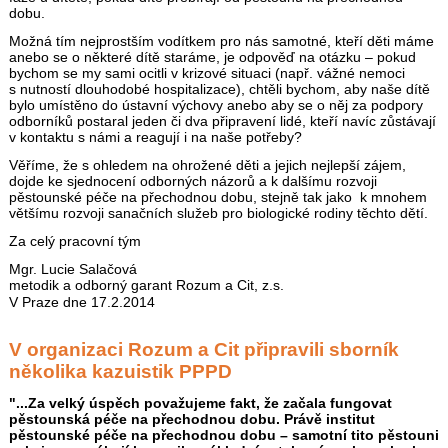
dobu.
Možná tím nejprostším vodítkem pro nás samotné, kteří děti máme
anebo se o některé dítě staráme, je odpověď na otázku – pokud
bychom se my sami ocitli v krizové situaci (např. vážné nemoci
s nutností dlouhodobé hospitalizace), chtěli bychom, aby naše dítě
bylo umístěno do ústavní výchovy anebo aby se o něj za podpory
odborníků postaral jeden či dva připravení lidé, kteří navíc zůstávají
v kontaktu s námi a reagují i na naše potřeby?
Věříme, že s ohledem na ohrožené děti a jejich nejlepší zájem,
dojde ke sjednocení odborných názorů a k dalšímu rozvoji
pěstounské péče na přechodnou dobu, stejně tak jako k mnohem
většímu rozvoji sanačních služeb pro biologické rodiny těchto dětí.
Za celý pracovní tým
Mgr. Lucie Salačová
metodik a odborný garant Rozum a Cit, z.s.
V Praze dne 17.2.2014
V organizaci Rozum a Cit připravili sborník
několika kazuistik PPPD
"...Za velký úspěch považujeme fakt, že začala fungovat
pěstounská péče na přechodnou dobu. Právě institut
pěstounské péče na přechodnou dobu – samotní tito pěstouni