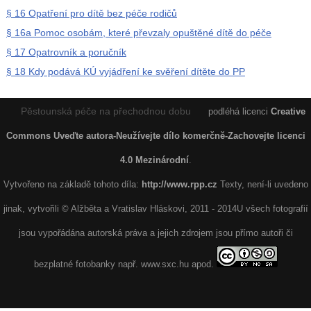
§ 16 Opatření pro dítě bez péče rodičů
§ 16a Pomoc osobám, které převzaly opuštěné dítě do péče
§ 17 Opatrovník a poručník
§ 18 Kdy podává KÚ vyjádření ke svěření dítěte do PP
Pěstounská péče na přechodnou dobu
podléhá licenci
Creative
Commons Uveďte autora-Neužívejte dílo komerčně-Zachovejte licenci
4.0 Mezinárodní
.
Vytvořeno na základě tohoto díla:
http://www.rpp.cz
Texty, není-li uvedeno
jinak, vytvořili © Alžběta a Vratislav Hláskovi, 2011 - 2014U všech fotografií
jsou vypořádána autorská práva a jejich zdrojem jsou přímo autoři či
bezplatné fotobanky např. www.sxc.hu apod.