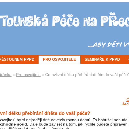
 PĚSTOUNEM PPPD
PRO OSVOJITELE
SEMINÁŘE K PPPD
tránka
»
Pro osvojitele
» Co ovlivní délku přebírání dítěte do vaší péče
C
Jed
vní délku přebírání dítěte do vaší péče?
osvojitelů by si nejraději dítě odvezla rovnou domů. To bohužel nebud
rozhodne soud.
Dále bude záviset na tom, jak rychle budete připraveni
e se dítěti podaří navázat s vámi vztah.