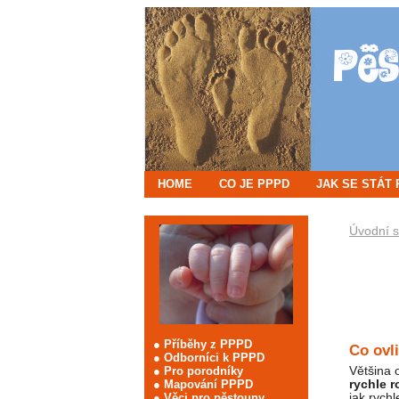
HOME
CO JE PPPD
JAK SE STÁT
Úvodní s
● Příběhy z PPPD
Co ovli
● Odborníci k PPPD
Většina 
● Pro porodníky
rychle 
● Mapování PPPD
jak rychl
●
Věci pro pěstouny