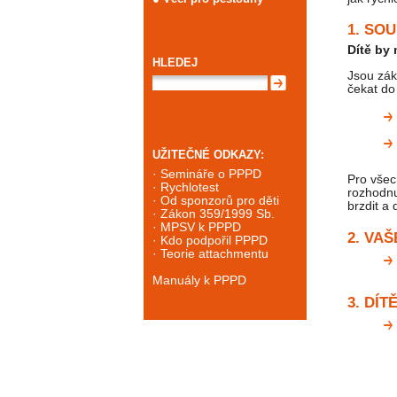
1. SO
Dítě by
HLEDEJ
Jsou zák
čekat do
UŽITEČNÉ ODKAZY:
·
Semináře o PPPD
Pro všec
·
Rychlotest
rozhodnu
·
Od sponzorů
pro děti
brzdit a 
·
Zákon 359/1999 Sb.
·
MPSV k PPPD
2. VA
·
Kdo podpořil PPPD
·
Teorie attachmentu
Manuály k PPPD
3. DÍT