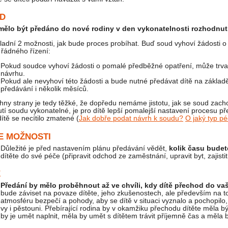
UD
 mělo být předáno do nové rodiny v den vykonatelnosti rozhodnut
ladní 2 možnosti, jak bude proces probíhat. Buď soud vyhoví žádosti
 řádného řízení:
Pokud soudce vyhoví žádosti o pomalé předběžné opatření, může trva
návrhu.
Pokud ale nevyhoví této žádosti a bude nutné předávat dítě na základ
předávání i několik měsíců.
hny strany je tedy těžké, že dopředu nemáme jistotu, jak se soud zac
tí soudu vykonatelné, je pro dítě lepší pomalejší nastavení procesu 
dítě se necítilo zmatené (
Jak dobře podat návrh k soudu?
O jaký typ pé
ŠE MOŽNOSTI
Důležité je před nastavením plánu předávání vědět,
kolik času budet
dítěte do své péče (připravit odchod ze zaměstnání, upravit byt, zajistit 
Ě
Předání by mělo proběhnout až ve chvíli, kdy dítě přechod do vaš
bude záviset na povaze dítěte, jeho zkušenostech, ale především na to
atmosféru bezpečí a pohody, aby se dítě v situaci vyznalo a pochopilo, ž
vy i pěstouni. Přebírající rodina by v okamžiku přechodu dítěte měla 
by je umět naplnit, měla by umět s dítětem trávit příjemně čas a měla b