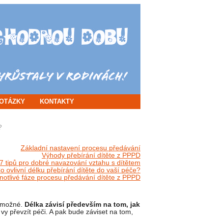
OTÁZKY
KONTAKTY
?
Základní nastavení procesu předávání
Výhody přebírání dítěte z PPPD
7 tipů pro dobré navazování vztahu s dítětem
o ovlivní délku přebírání dítěte do vaší péče?
notlivé fáze procesu předávání dítěte z PPPD
e možné.
Délka závisí především na tom, jak
 vy převzít péči. A pak bude záviset na tom,