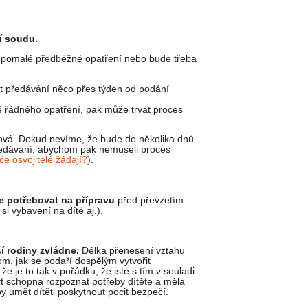
í soudu.
 o pomalé předběžné opatření nebo bude třeba
t předávání něco přes týden od podání
ě řádného opatření, pak může trvat proces
hová. Dokud nevíme, že bude do několika dnů
předávání, abychom pak nemuseli proces
če osvojitelé žádají?
).
e
potřebovat na přípravu
před převzetím
si vybavení na dítě aj.).
í rodiny zvládne.
Délka přenesení vztahu
m, jak se podaří dospělým vytvořit
e je to tak v pořádku, že jste s tím v souladi
být schopna rozpoznat potřeby dítěte a měla
y umět dítěti poskytnout pocit bezpečí.